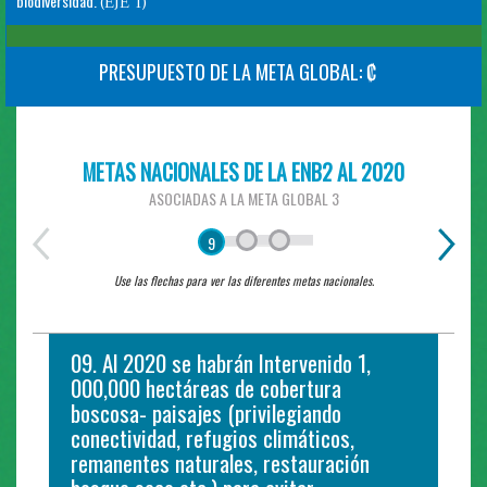
biodiversidad.
(EJE 1)
PRESUPUESTO DE LA META GLOBAL: ₡
METAS NACIONALES DE LA ENB2 AL 2020
ASOCIADAS A LA META GLOBAL 3
9
Use las flechas para ver las diferentes metas nacionales.
09. Al 2020 se habrán Intervenido 1,
10. Al 2020, se habrán protegido y / o
11. Al 2022 se aumentará la cobertura
000,000 hectáreas de cobertura
recuperado al menos 50.000 ha. de
arbórea, de productividad de cultivos y
boscosa- paisajes (privilegiando
cobertura forestal en los territorios
ganadería, obras de conservación de
conectividad, refugios climáticos,
indígenas con pertinencia cultural y
suelos y cantidad de alianzas para la
remanentes naturales, restauración
participación de género.
protección del recurso hídrico en los