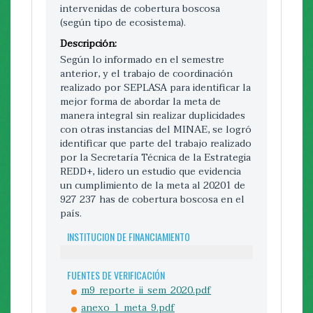
intervenidas de cobertura boscosa
Para el segundo semestre del 2023 y
(según tipo de ecosistema).
durante el 2024 se espera completar
Descripción:
todos los procesos planificados y en
desarrollo que se están llevando a cabo
Según lo informado en el semestre
en la cuenca prioritaria del Tárcoles.
anterior, y el trabajo de coordinación
realizado por SEPLASA para identificar la
INSTITUCION DE FINANCIAMIENTO
mejor forma de abordar la meta de
manera integral sin realizar duplicidades
Página web de CADETI
con otras instancias del MINAE, se logró
identificar que parte del trabajo realizado
,
Programa de pequeñas donaciones
por la Secretaría Técnica de la Estrategia
PNUD
REDD+, lidero un estudio que evidencia
un cumplimiento de la meta al 20201 de
meta_11_enb2_cadeti_i_semestre_2023-
927 237 has de cobertura boscosa en el
firmada.pdf
país.
INSTITUCION DE FINANCIAMIENTO
COMENTARIOS A LA META NACIONAL
FUENTES DE VERIFICACIÓN
EXPORTAR REPORTE DE LA META GLOBAL
m9_reporte_ii_sem_2020.pdf
anexo_1_meta_9.pdf