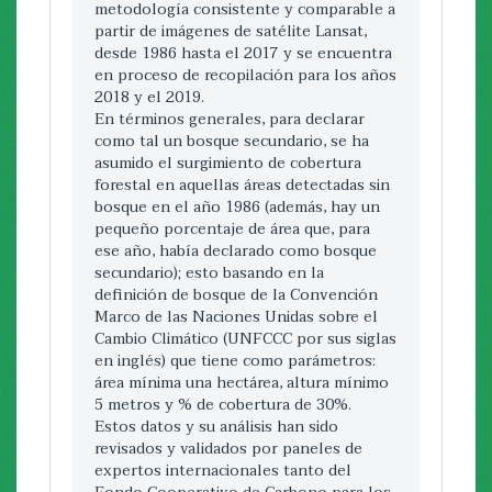
a pequeña escala, ejecutados por
metodología consistente y comparable a
Natalia Vega Jara
nvega@fonafifo.go.cr
organizaciones comunitarias locales y su
partir de imágenes de satélite Lansat,
coordinación dentro de los paisajes
Indicador:
desde 1986 hasta el 2017 y se encuentra
10. Cantidad de hectáreas del
prioritarios para lograr impactos a escala
en proceso de recopilación para los años
Programa de Pago por Servicios
local. El proyecto esta abordando una
2018 y el 2019.
Ambientales (PPSA) pagadas, bajo
serie de desafíos en cuanto a desarrollo
En términos generales, para declarar
restauración ecológica en territorios
en un área de intervención que alberga a
como tal un bosque secundario, se ha
indígenas (por territorio).
más de 420,000 personas, donde los
asumido el surgimiento de cobertura
Descripción:
asentamientos humanos se combinan
forestal en aquellas áreas detectadas sin
con parches forestales sustanciales y
Como es la primera ocasión que se mide
bosque en el año 1986 (además, hay un
variedad de ecosistemas, producción
el dato, este corresponde al acumulado
pequeño porcentaje de área que, para
agrícola, pastizales, áreas protegidas y
de la cantidad de hectáreas nuevas que se
ese año, había declarado como bosque
otros usos de la tierra. Las principales
contratron anualmente por el Programa
secundario); esto basando en la
amenazas a superar y que están
de PSA en Territorios Indígenas, para el
definición de bosque de la Convención
causando el rápido deterioro de la
periodo comprendido entre el año 2016
Marco de las Naciones Unidas sobre el
resiliencia socio-ecológica en los paisajes
y el primer semestre 2018. Según el
Cambio Climático (UNFCCC por sus siglas
meta son: cambios en el uso de la tierra y
siguiente detalle: año 2016 = 10.479,2 ha,
en inglés) que tiene como parámetros:
la degradación progresiva de los recursos
año 2017= 10.044,7 ha, I semestre 2018
área mínima una hectárea, altura mínimo
naturales (biodiversidad, hábitat, suelo,
=8.000 ha, para un total de 28.523.9 ha.
5 metros y % de cobertura de 30%.
agua, etc.) debido a explotación,
Estos datos y su análisis han sido
Documento Fonafifo 2018.
contaminación, introducción de especies
revisados y validados por paneles de
exóticas invasoras y cambio climático; la
INSTITUCION DE FINANCIAMIENTO
expertos internacionales tanto del
pérdida de hábitat, causada por los