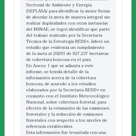
Para esta meta se entende la
de las cuencas prioritarias. 11b.
Sectorial de Ambiente y Energía
restauración ecológica, como el aporte
Porcentaje de aumento en la
(SEPLASA) para identificar la mejor forma
de Fonafifo en cantidad de hectáreas
productividad de cultivos y ganadería
de abordar la meta de manera integral sin
contratadas en el PPSA en las actividaes
dentro de las cuencas prioritarias.
realizar duplicidades con otras instancias
de reforestación, SAF y regeneración
11c.Número de obras de conservación de
del MINAE, se logró identificar que parte
natural
s
del trabajo realizado por la Secretaría
Descripción:
INSTITUCION DE FINANCIAMIENTO
Técnica de la Estrategia REDD+, lideró un
estudio que evidencia un cumplimiento
Se ha venido realizando esfuerzos a nivel
de la meta al 20201 de 927.237 hectáreas
país coordinando de manera
FUENTES DE VERIFICACIÓN
de cobertura boscosa en el país.
intersectorial para generar iniciativas que
fonafifo_m10_evidencia.pdf
En Anexo 1 que se adjunta a este
contribuyan a evitar la degradación de la
informe, se brinda detalle de la
gepsa-territoriosindigenas.pdf
tierra en tres cuencas prioritarias: Jesús
información acerca de la cobertura
María, Barranca y Tárcoles.
mg3_informe_pais_restauracion_de_paisajes.pdf
boscosa, de acuerdo a los estudios
La Comisión Asesora de Degradación de
elaborados por la Secretaría REDD+ en
Tierras (CADETI) con apoyo del
conjunto con el Instituto Meteorológico
Programa de Pequeñas Donaciones,
Nacional, sobre cobertura forestal, para
16
Programa de Naciones Unidas para el
efectos de la estimación de las emisiones
Agosto
Desarrollo y el Fondo para el Medio
forestales y la reducción de emisiones
Ambiente Mundial, ha apoyado acciones
forestales con respecto a los niveles de
2018
comunitarias específicas en cada paisaje,
referencia establecidos.
mediante el financiamiento de proyectos
Esta información fue levantada con una
Pago por Servicios Ambientales