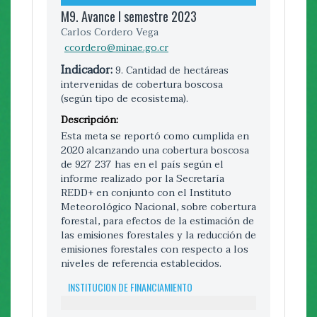
M9. Avance I semestre 2023
2019
2024
Carlos Cordero Vega
M 10. Avance I semestre 2019
M.11 Avance II semestre 2023
ccordero@minae.go.cr
Natalia Vega
Fernando Mojica Ventancur
nvega@fonafifo.go.cr
Indicador:
9. Cantidad de hectáreas
echaverri@minae.go.cr
intervenidas de cobertura boscosa
Indicador:
10. Cantidad de hectáreas del
(según tipo de ecosistema).
Programa de Pago por Servicios
Indicador:
11a. Número de arboles
Ambientales (PPSA) pagadas, bajo
maderables y frutales sembrados dentro
Descripción:
restauración ecológica en territorios
de las cuencas prioritarias. 11b.
Esta meta se reportó como cumplida en
indígenas (por territorio).
Porcentaje de aumento en la
2020 alcanzando una cobertura boscosa
productividad de cultivos y ganadería
Descripción:
de 927 237 has en el país según el
dentro de las cuencas prioritarias.
informe realizado por la Secretaría
En el reporte de avance semestral por
11c.Número de obras de conservación de
REDD+ en conjunto con el Instituto
la dinámica del programa a la fecha de
s
Meteorológico Nacional, sobre cobertura
corte aún no se habían contrato
forestal, para efectos de la estimación de
Descripción:
hectáreas en territorios indígenas no
las emisiones forestales y la reducción de
obstante para el mes décimo la
Se ha concluido los procesos
emisiones forestales con respecto a los
contratación ya ha superado la meta
planificados en las cuencas prioritarias
niveles de referencia establecidos.
anual. La meta por alcanzar es de 50.000
Jesús María, Barranca, por lo que el
has con un dato acumulado del periodo
avance total de la meta es de un 85%.
INSTITUCION DE FINANCIAMIENTO
2016 al 2020 donde la intención es
INSTITUCION DE FINANCIAMIENTO
incorporar 10.000 hectáreas nuevas cada