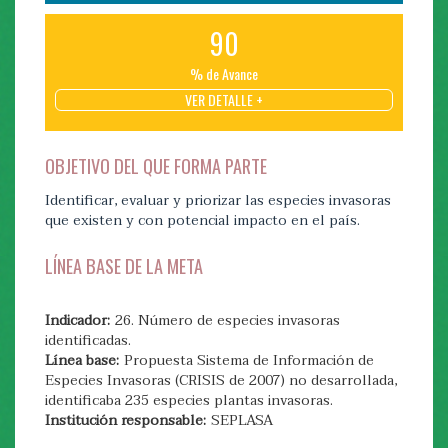
cuarentenarias, especies con potencial
invasor/plaga, especies exóticas)
90
priorizadas.
% de Avance
VER DETALLE +
100
% de Avance
OBJETIVO DEL QUE FORMA PARTE
VER DETALLE +
Identificar, evaluar y priorizar las especies invasoras
que existen y con potencial impacto en el país.
OBJETIVO DEL QUE FORMA PARTE
LÍNEA BASE DE LA META
Mejorar los controles para la prevención del ingreso
de especies exóticas invasoras.
Indicador:
26. Número de especies invasoras
LÍNEA BASE DE LA META
identificadas.
Línea base:
Propuesta Sistema de Información de
Especies Invasoras (CRISIS de 2007) no desarrollada,
Indicador:
28. Número de protocolos de control en
identificaba 235 especies plantas invasoras.
puertos y aduanas
Institución responsable:
SEPLASA
Línea base:
Se cuenta con procedimientos básicos de