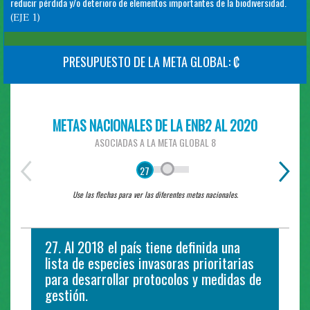
reducir pérdida y/o deterioro de elementos importantes de la biodiversidad.
(EJE 1)
PRESUPUESTO DE LA META GLOBAL: ₡
METAS NACIONALES DE LA ENB2 AL 2020
ASOCIADAS A LA META GLOBAL 8
27
Use las flechas para ver las diferentes metas nacionales.
27. Al 2018 el país tiene definida una
28. Al 2020 se contará con mejor
lista de especies invasoras prioritarias
conocimiento y disposiciones técnicas
para desarrollar protocolos y medidas de
que permitan controlar al menos 5
gestión.
especies invasoras (especies