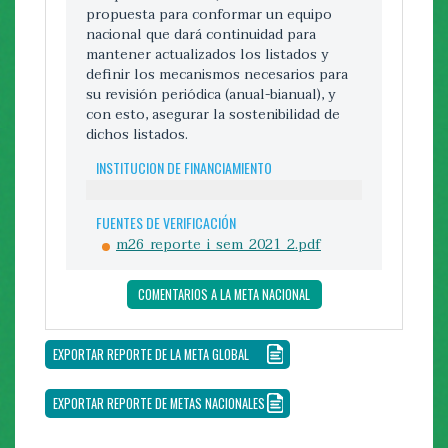
decreto para atender la situación de las
propuesta para conformar un equipo
Palomas de Castilla y demás acciones
nacional que dará continuidad para
coordinadas con Sistema Nacional de
mantener actualizados los listados y
Áreas de Conservación (SINAC).
definir los mecanismos necesarios para
La programación de actividades para el II
su revisión periódica (anual-bianual), y
semestre de 2022 se enfocará en
con esto, asegurar la sostenibilidad de
plantear una adecuada modificación de la
dichos listados.
meta, ya que a la luz de la emergencia
nacional por la pandemia del COVID-19 y
INSTITUCION DE FINANCIAMIENTO
la aplicación de la regla fiscal,
imposibilitaron su cumplimiento en el
alcance establecido.
FUENTES DE VERIFICACIÓN
m26_reporte_i_sem_2021_2.pdf
INSTITUCION DE FINANCIAMIENTO
COMENTARIOS A LA META NACIONAL
FUENTES DE VERIFICACIÓN
EXPORTAR REPORTE DE LA META GLOBAL
COMENTARIOS A LA META NACIONAL
EXPORTAR REPORTE DE METAS NACIONALES
EXPORTAR REPORTE DE LA META GLOBAL