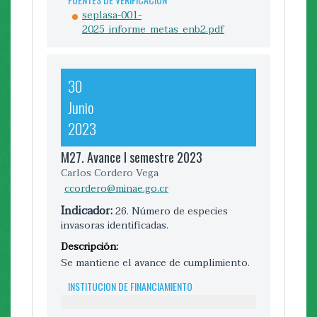
seplasa-001-
2025_informe_metas_enb2.pdf
FUENTES DE VERIFICACIÓN
estrategia_para_el_control_de_la_invasion_del_pe
plan-manejo-para-control-especies-
mamiferos-exoticos-pnic.pdf
30
Junio
2023
30
M27. Avance I semestre 2023
Enero
Carlos Cordero Vega
2025
ccordero@minae.go.cr
M28. Avance II Semestre 2024
Indicador:
26. Número de especies
invasoras identificadas.
Carlos Cordero
ccordero@minae.go.cr
Descripción:
Indicador:
28. Número de protocolos de
control en puertos y aduanas
Se mantiene el avance de cumplimiento.
Descripción:
INSTITUCION DE FINANCIAMIENTO
INSTITUCION DE FINANCIAMIENTO