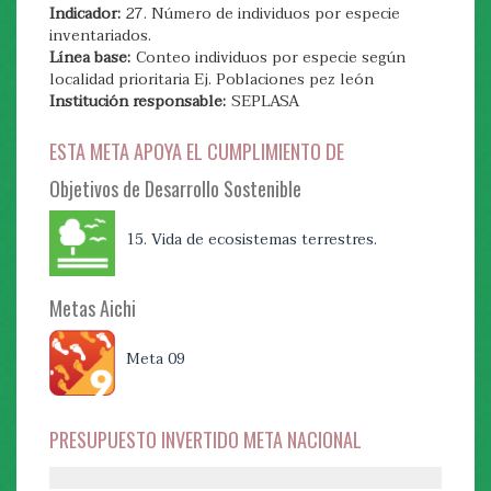
control.
Indicador:
27. Número de individuos por especie
Institución responsable:
SEPLASA
inventariados.
Línea base:
Conteo individuos por especie según
Indicador:
29. Número de disposiciones técnicas que
localidad prioritaria Ej. Poblaciones pez león
permitan el análisis de especies invasoras
Institución responsable:
SEPLASA
Línea base:
Por definir
Institución responsable:
SEPLASA
ESTA META APOYA EL CUMPLIMIENTO DE
ESTA META APOYA EL CUMPLIMIENTO DE
Objetivos de Desarrollo Sostenible
Objetivos de Desarrollo Sostenible
15. Vida de ecosistemas terrestres.
15. Vida de ecosistemas terrestres.
Metas Aichi
Metas Aichi
Meta 09
Meta 09
PRESUPUESTO INVERTIDO META NACIONAL
PRESUPUESTO INVERTIDO META NACIONAL