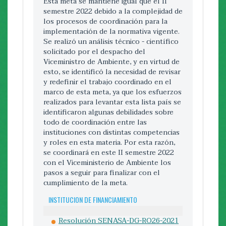
Esta meta se mantiene igual que el II
anteriores, se mencionan las
semestre 2022 debido a la complejidad de
instituciones gubernamentales con las
los procesos de coordinación para la
que se está buscando coordinar para el
implementación de la normativa vigente.
cumplimento de esta meta: SINAC,
Se realizó un análisis técnico - científico
CONAGEBIO, INCOPESCA, SENASA,
solicitado por el despacho del
Servicio Fitosanitario del Estado y el
Viceministro de Ambiente, y en virtud de
Ministerio de Salud.
esto, se identificó la necesidad de revisar
y redefinir el trabajo coordinado en el
En relación con el Decreto Ejecutivo
marco de esta meta, ya que los esfuerzos
para atender la situación de las Palomas
realizados para levantar esta lista país se
de Castilla, se informa que la Comisión de
identificaron algunas debilidades sobre
Biodiversidad y Salud se encuentra en
todo de coordinación entre las
proceso de reactivación. Sobre las demás
instituciones con distintas competencias
iniciativas que se han venido informando
y roles en esta materia. Por esta razón,
no se cuenta con avances para este
se coordinará en este II semestre 2022
semestre.
con el Viceministerio de Ambiente los
Para este semestre se aporta el Plan de
pasos a seguir para finalizar con el
Manejo para control de especies de la
cumplimiento de la meta.
Isla del Coco.
INSTITUCION DE FINANCIAMIENTO
Dicho esto, el avance de la meta para
este II semestre 2022 es de un 50%.
Resolución SENASA-DG-RO26-2021