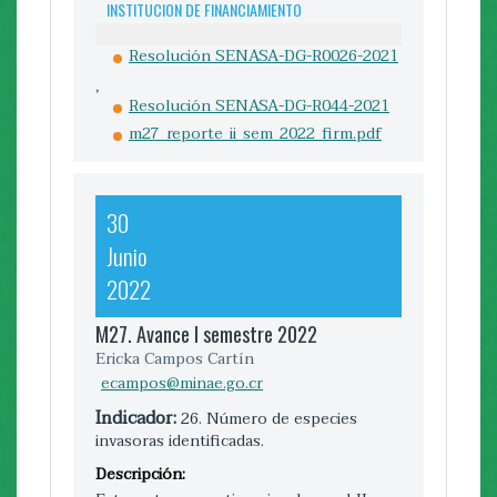
INSTITUCION DE FINANCIAMIENTO
INSTITUCION DE FINANCIAMIENTO
Resolución SENASA-DG-R0026-2021
FUENTES DE VERIFICACIÓN
,
seplasa-039-
Resolución SENASA-DG-R044-2021
2023_reporte_i_sem_2023_enb.pdf
m27_reporte_ii_sem_2022_firm.pdf
30
30
Diciembre
Junio
2022
2022
M28. Avance II semestre 2022
M27. Avance I semestre 2022
Ericka Campos Cartín
Ericka Campos Cartín
ecampos@minae.go.cr
ecampos@minae.go.cr
Indicador:
28. Número de protocolos de
Indicador:
26. Número de especies
control en puertos y aduanas
invasoras identificadas.
Descripción:
Descripción:
En congruencia con los informes