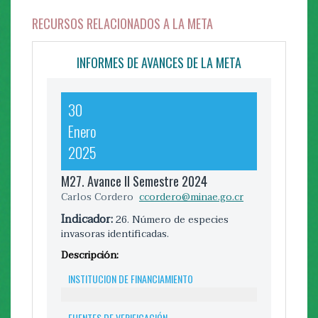
RECURSOS RELACIONADOS A LA META
RECURSOS RELACIONADOS A LA META
INFORMES DE AVANCES DE LA META
INFORMES DE AVANCES DE LA META
30
09
Enero
Febrero
2025
2026
M27. Avance II Semestre 2024
Carlos Cordero
ccordero@minae.go.cr
M.28. Avance II Semestre 2025
Carlos Cordero
ccordero@minae.go.cr
Indicador:
26. Número de especies
invasoras identificadas.
Indicador:
29. Número de disposiciones
técnicas que permitan el análisis de
Descripción:
especies invasoras
INSTITUCION DE FINANCIAMIENTO
Descripción:
INSTITUCION DE FINANCIAMIENTO
FUENTES DE VERIFICACIÓN