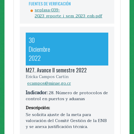
FUENTES DE VERIFICACIÓN
seplasa-039-
FUENTES DE VERIFICACIÓN
2023_reporte_i_sem_2023_enb.pdf
seplasa-001-
2025_informe_metas_enb2.pdf
30
30
Diciembre
Junio
2022
2023
M27. Avance II semestre 2022
Ericka Campos Cartín
M28. Avance I semestre 2023
ecampos@minae.go.cr
Carlos Cordero Vega
ccordero@minae.go.cr
Indicador:
28. Número de protocolos de
control en puertos y aduanas
Indicador:
28. Número de protocolos de
control en puertos y aduanas
Descripción:
Se solicita ajuste de la meta para
Descripción:
valoración del Comité Gestión de la ENB
No se cuenta con avances para este
y se anexa justificación técnica.
semestre.