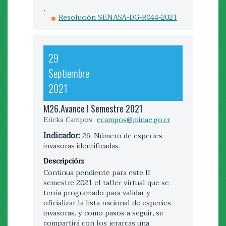
INSTITUCION DE FINANCIAMIENTO
,
Resolución SENASA-DG-R044-2021
Plan de Manejo para control de
especies de la Isla del Coco
m28_reporte_ii_sem_2022_firm.pdf
29
Septiembre
2021
30
Junio
M26.Avance I Semestre 2021
2022
Ericka Campos
ecampos@minae.go.cr
Indicador:
26. Número de especies
M28. Avance I semestre 2022
invasoras identificadas.
Ericka Campos Cartín
Descripción:
ecampos@minae.go.cr
Continua pendiente para este II
Indicador:
28. Número de protocolos de
semestre 2021 el taller virtual que se
control en puertos y aduanas
tenía programado para validar y
oficializar la lista nacional de especies
Descripción:
invasoras, y como pasos a seguir, se
Continua pendiente la publicación del
compartirá con los jerarcas una