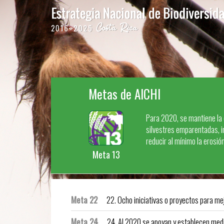
Pasar al contenido principal
Metas de AICHI
Para 2020, se mantiene la 
silvestres emparentadas, i
reducir al mínimo la erosió
Meta 13
Meta 22
22. Ocho iniciativas o proyectos para mej
Meta 24
24. Al 2020 se apoyan y establecen medid