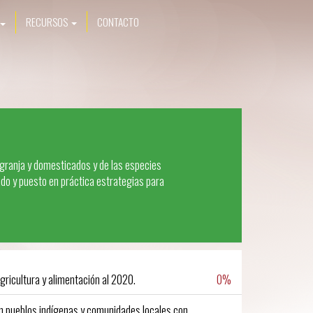
RECURSOS
CONTACTO
 granja y domesticados y de las especies
ado y puesto en práctica estrategias para
0%
gricultura y alimentación al 2020.
en pueblos indígenas y comunidades locales con