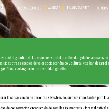
AVANCES
FINANCIAMIENTO
METAS GLOBALES
ALIADOS
diversidad genética de las especies vegetales cultivadas y de los animales de
ncluidas otras especies de valor socioeconómico y cultural, y se han desarroll
n genética y salvaguardar su diversidad genética
orar la conservación de parientes silvestres de: cultivos importantes para la a
as de conservación y producción de semillas (alimentaria y forestal nativa) 